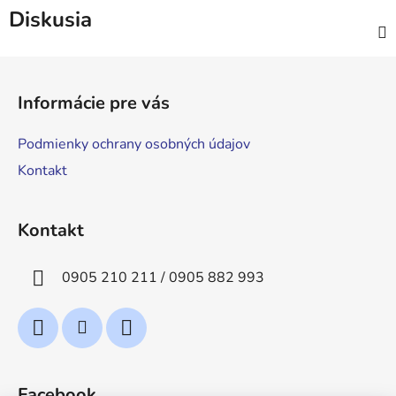
Diskusia
Z
á
Informácie pre vás
p
ä
Podmienky ochrany osobných údajov
t
Kontakt
i
e
Kontakt
0905 210 211 / 0905 882 993
Facebook