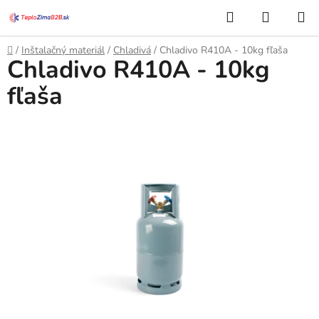
Prejsť
Hľadať
NÁKUP
na
KOŠÍK
obsah
Domov
/
Inštalačný materiál
/
Chladivá
/
Chladivo R410A - 10kg fľaša
Chladivo R410A - 10kg
fľaša