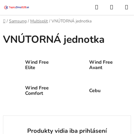
Prejsť
Hľadať
NÁKUP
na
KOŠÍK
obsah
Domov
/
Samsung
/
Multisplit
/
VNÚTORNÁ jednotka
VNÚTORNÁ jednotka
Wind Free
Wind Free
Elite
Avant
Wind Free
Cebu
Comfort