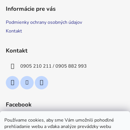
á
Informácie pre vás
p
ä
Podmienky ochrany osobných údajov
t
Kontakt
i
e
Kontakt
0905 210 211 / 0905 882 993
Facebook
Používame cookies, aby sme Vám umožnili pohodlné
prehliadanie webu a vďaka analýze prevádzky webu