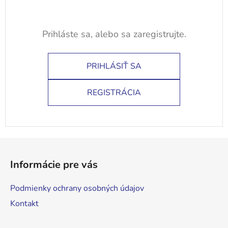
PRIHLÁSIŤ SA
REGISTRÁCIA
Z
á
Informácie pre vás
p
ä
Podmienky ochrany osobných údajov
t
Kontakt
i
e