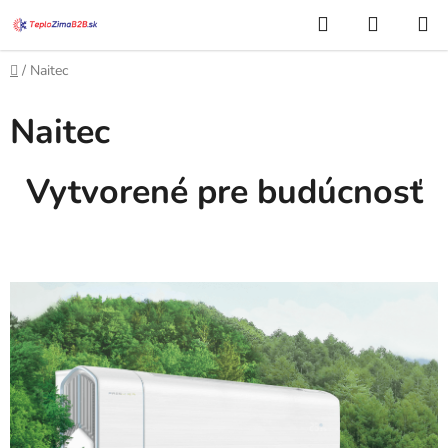
Prejsť
Hľadať
NÁKUP
na
KOŠÍK
obsah
Domov
/
Naitec
Naitec
Vytvorené pre budúcnosť