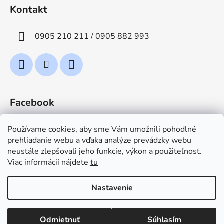
Kontakt
0905 210 211 / 0905 882 993
Facebook
Používame cookies, aby sme Vám umožnili pohodlné
prehliadanie webu a vďaka analýze prevádzky webu
neustále zlepšovali jeho funkcie, výkon a použiteľnosť.
Viac informácií nájdete
tu
TeploZima.sk
Nastavenie
Vytvoril Shoptet
Odmietnuť
Súhlasím
Copyright 2026
TeploZimaB2B
. Všetky práva