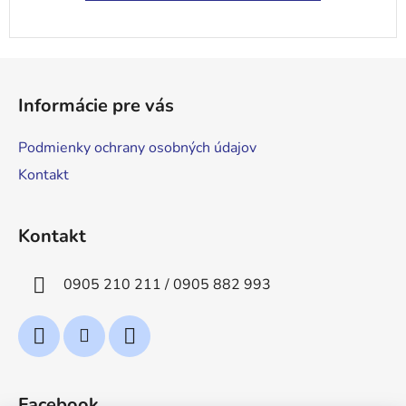
Z
á
Informácie pre vás
p
ä
Podmienky ochrany osobných údajov
t
Kontakt
i
e
Kontakt
0905 210 211 / 0905 882 993
Facebook