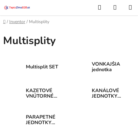
Prejsť
Hľadať
NÁKUP
na
KOŠÍK
obsah
Domov
/
Inventor
/
Multisplity
Multisplity
VONKAJŠIA
Multisplit SET
jednotka
KAZETOVÉ
KANÁLOVÉ
VNÚTORNÉ
JEDNOTKY
jednotky
vnútorné
PARAPETNÉ
JEDNOTKY
vnútorné