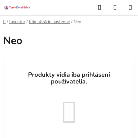
Prejsť
Hľadať
NÁKUP
na
KOŠÍK
obsah
Domov
/
Inventor
/
Klimatizácie nástenné
/
Neo
Neo