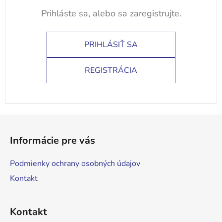
PRIHLÁSIŤ SA
REGISTRÁCIA
Z
á
Informácie pre vás
p
ä
Podmienky ochrany osobných údajov
t
Kontakt
i
e
Kontakt