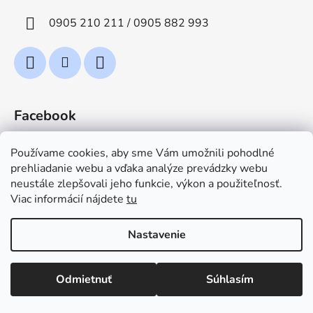
0905 210 211 / 0905 882 993
Facebook
Používame cookies, aby sme Vám umožnili pohodlné
prehliadanie webu a vďaka analýze prevádzky webu
neustále zlepšovali jeho funkcie, výkon a použiteľnosť.
Viac informácií nájdete
tu
TeploZima.sk
Nastavenie
Vytvoril Shoptet
Odmietnuť
Súhlasím
Copyright 2026
TeploZimaB2B
. Všetky práva
vyhradené.
Upraviť nastavenie cookies