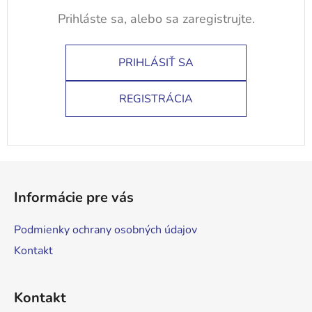
PRIHLÁSIŤ SA
REGISTRÁCIA
Z
á
Informácie pre vás
p
ä
Podmienky ochrany osobných údajov
t
Kontakt
i
e
Kontakt