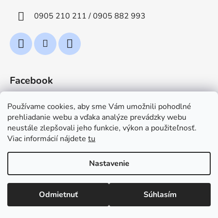
0905 210 211 / 0905 882 993
Facebook
Používame cookies, aby sme Vám umožnili pohodlné
prehliadanie webu a vďaka analýze prevádzky webu
neustále zlepšovali jeho funkcie, výkon a použiteľnosť.
Viac informácií nájdete
tu
TeploZima.sk
Nastavenie
Vytvoril Shoptet
Odmietnuť
Súhlasím
Copyright 2026
TeploZimaB2B
. Všetky práva
vyhradené.
Upraviť nastavenie cookies