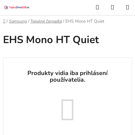
Prejsť
Hľadať
NÁKUP
na
KOŠÍK
obsah
Domov
/
Samsung
/
Tepelné čerpadlá
/
EHS Mono HT Quiet
EHS Mono HT Quiet