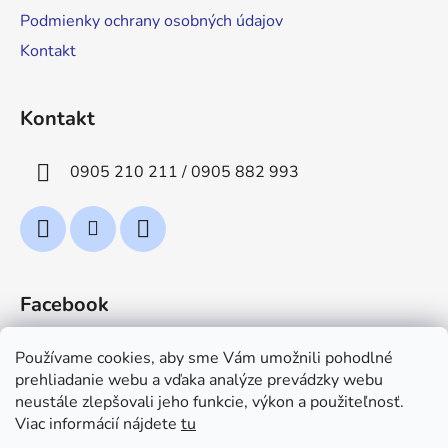
ä
Podmienky ochrany osobných údajov
t
Kontakt
i
e
Kontakt
0905 210 211 / 0905 882 993
Facebook
Používame cookies, aby sme Vám umožnili pohodlné
prehliadanie webu a vďaka analýze prevádzky webu
neustále zlepšovali jeho funkcie, výkon a použiteľnosť.
Viac informácií nájdete
tu
TeploZima.sk