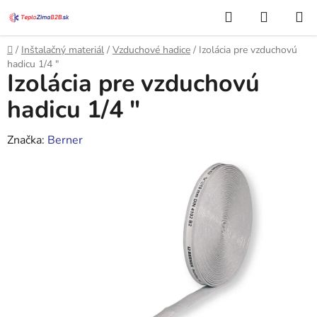
Prejsť
Hľadať
NÁKUP
na
KOŠÍK
obsah
Domov
/
Inštalačný materiál
/
Vzduchové hadice
/
Izolácia pre vzduchovú
hadicu 1/4 "
Izolácia pre vzduchovú
hadicu 1/4 "
Značka:
Berner