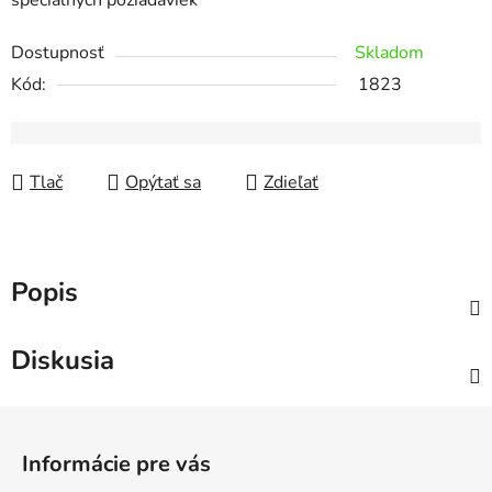
špeciálnych požiadaviek
Dostupnosť
Skladom
Kód:
1823
Tlač
Opýtať sa
Zdieľať
Popis
Diskusia
Z
á
Informácie pre vás
p