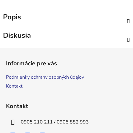
Popis
Diskusia
Z
á
Informácie pre vás
p
ä
Podmienky ochrany osobných údajov
t
Kontakt
i
e
Kontakt
0905 210 211 / 0905 882 993