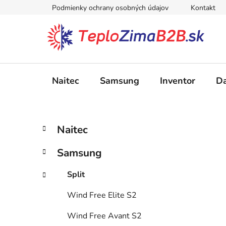
Prejsť
Podmienky ochrany osobných údajov
Kontakt
na
obsah
Naitec
Samsung
Inventor
Da
B
K
Preskočiť
Naitec
a
kategórie
o
t
č
Samsung
e
n
g
ý
Split
ó
p
r
Wind Free Elite S2
i
a
e
n
Wind Free Avant S2