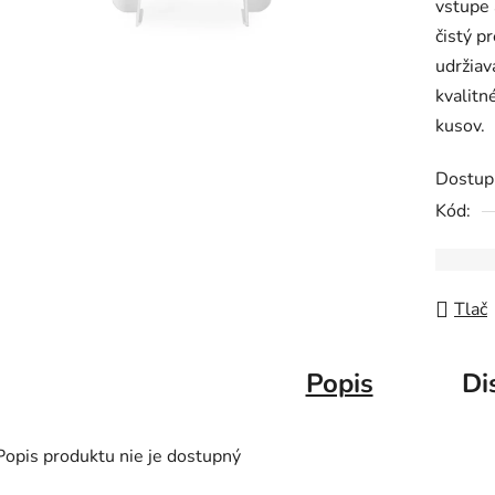
vstupe 
čistý p
udržiav
kvalitn
kusov.
Dostup
Kód:
Tlač
Popis
Di
Popis produktu nie je dostupný