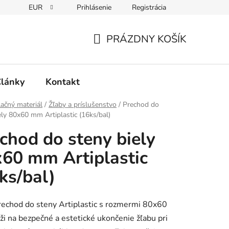
EUR
Prihlásenie
Registrácia
PRÁZDNY KOŠÍK
NÁKUPNÝ
KOŠÍK
lánky
Kontakt
lačný materiál
/
Žľaby a príslušenstvo
/
Prechod do
ely 80x60 mm Artiplastic (16ks/bal)
chod do steny biely
60 mm Artiplastic
ks/bal)
rechod do steny Artiplastic s rozmermi 80x60
i na bezpečné a estetické ukončenie žľabu pri