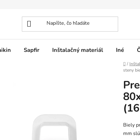
ikin
Sapfir
Inštalačný materiál
Iné
Č
Domov
/
Inšta
steny bi
Pre
80x
(16
Biely p
mm slúž